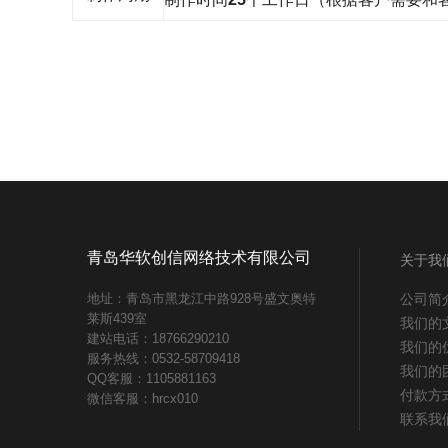
青岛华软创信网络技术有限公司
关于我
地址：青岛市黑龙江中路928号盛文奥特
公司简
莱斯439室
我们的
建站电话：18766290210
我们的
服务热线：0532-58709418
我们的
QQ客服：1105881163
付款方
微信客服：hrcx010
联系我