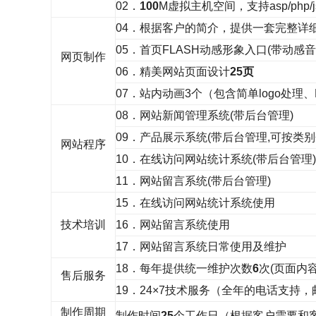
02．
100
M虚拟主机空间，支持asp/php/js
04．根据客户的简介，提供一套完整详
05．首页FLASH动感形象入口(带动感音
网页制作
06．精美网站页面设计
25页
07．站内动画
3个
（包含简单
logo处理、F
08．网站新闻管理系统
(带后台管理)
09．产品展示系统
(带后台管理,可按类别
网站程序
10．在线访问网站统计系统
(带后台管理)
11．网站留言系统
(带后台管理)
15．在线访问网站统计系统使用
技术培训
16．网站留言系统使用
17．网站留言系统日常使用及维护
18．每年提供统一维护次数
6
次(页面内
售后服务
19．24×7技术服务（全年的电话支持
制作周期
制作时间
25
个工作日（根据客户需要和